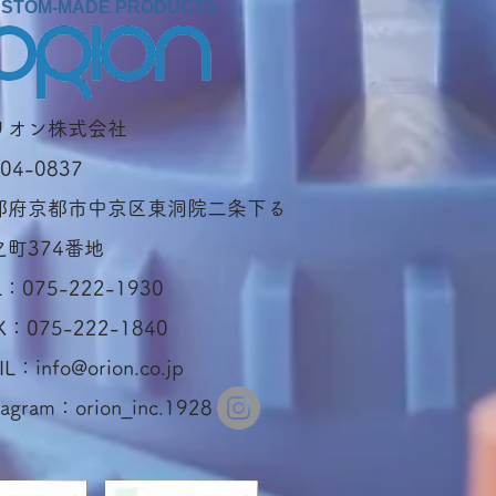
STOM-MADE PRODUCTS
オリオン株式会社
04-0837
都府京都市中京区東洞院二条下る
之町374番地
L：075-222-1930
X：075-222-1840
IL：
info@orion.co.jp
tagram：orion_inc.1928