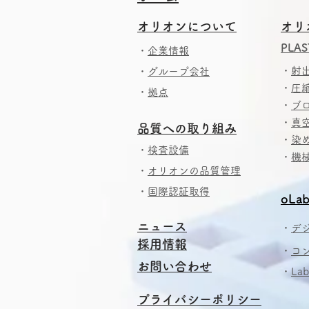
​
オリオンについて
オリ
PLAS
・
企業情報
・
射
・
グループ会社
・
圧
・
拠点
・
ブ
・
真
​品質への取り組み
・
染
・
検査設備
・
機
・
オリオンの品質管理
・
国際認証取得
oLab
ニュース
・
デ
採用情報
・
コ
​お問い合わせ
​・
La
プライバシーポリシー