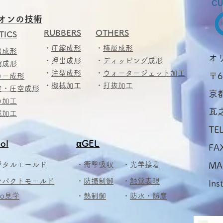
CU
オンの技術
RUBBERS
OTHERS
TICS
・
圧縮成形
・
積層成形
出成形
​
・
押出成形
・
ディッピング成形
縮成形
・
注型成形
・
ウォータージェット加工
〒6
ロー成形
・
機械加工
・
打抜加工
空・圧空成形
京
め加工
瓦
械加工
TE
ol
αGEL
FA
ジタルモールド
・
衝撃吸収
・
光学接着
MA
ンパクトモールド
・
防振制御
・
触覚表現
Ins
bo見学
​・
熱制御
​・
防水・防塵