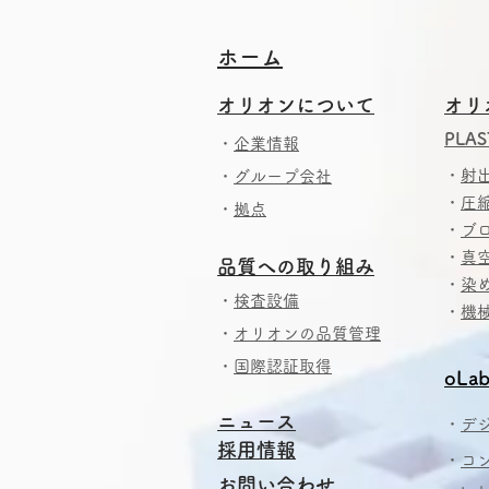
​​ホーム
​
オリオンについて
オリ
PLAS
・
企業情報
・
射
・
グループ会社
・
圧
・
拠点
・
ブ
・
真
​品質への取り組み
・
染
・
検査設備
・
機
・
オリオンの品質管理
・
国際認証取得
oLab
ニュース
・
デ
採用情報
・
コ
​お問い合わせ