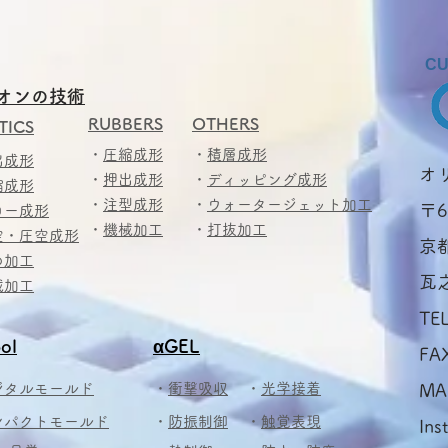
CU
オンの技術
RUBBERS
OTHERS
TICS
・
圧縮成形
・
積層成形
出成形
​
・
押出成形
・
ディッピング成形
縮成形
・
注型成形
・
ウォータージェット加工
〒6
ロー成形
・
機械加工
・
打抜加工
空・圧空成形
京
め加工
瓦
械加工
TE
ol
αGEL
FA
ジタルモールド
・
衝撃吸収
・
光学接着
MA
ンパクトモールド
・
防振制御
・
触覚表現
Ins