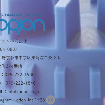
STOM-MADE PRODUCTS
オリオン株式会社
04-0837
都府京都市中京区東洞院二条下る
之町374番地
L：075-222-1930
X：075-222-1840
IL：
info@orion.co.jp
tagram：orion_inc.1928