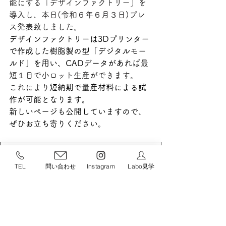
能にする「デザインファクトリー」を
導入し、本日(令和６年６月３日)プレ
ス発表致しました。
デザインファクトリーは3Dプリンター
で作成した樹脂製の型「デジタルモー
ルド」を用い、CADデータがあれば
最
短１日で小ロット生産ができます。
これにより
短納期で量産材料による試
作が可能となります。
新しいページも公開していますので、
ぜひお立ち寄りください。
【オリオン株式会社】【プレスリリース】
.pdf
TEL
問い合わせ
Instagram
Labo見学
ダウンロード：PDF • 494KB