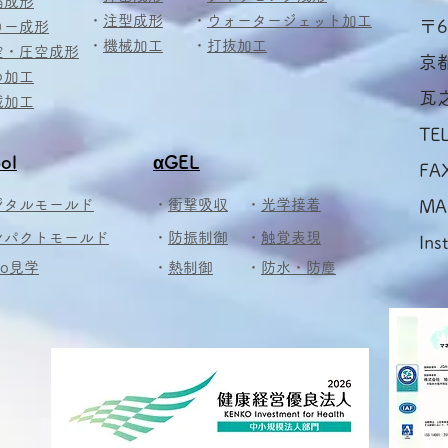
縮成形
・
注型成形
・
ウォータージェット加工
〒6
ロー成形
・
機械加工
・
打抜加工
空・圧空成形
京
め加工
瓦
械加工
TE
ol
αGEL
FA
ジタルモールド
・
衝撃吸収
・
光学接着
MA
ンパクトモールド
・
防振制御
・
触覚表現
Ins
bo見学
​・
熱制御
​・
防水・防塵