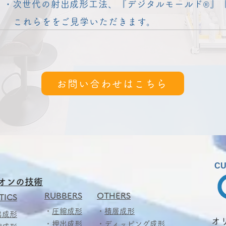
​・次世代の射出成形工法、『デジタルモールド
』
®
これらを
をご見学いただきます。
お問い合わせはこちら
CU
オンの技術
RUBBERS
OTHERS
TICS
・
圧縮成形
・
積層成形
出成形
​
・
押出成形
・
ディッピング成形