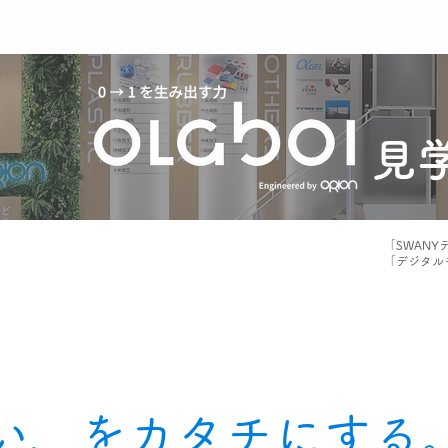
見
「SWAN
「デジタル
ない、をカタチにする