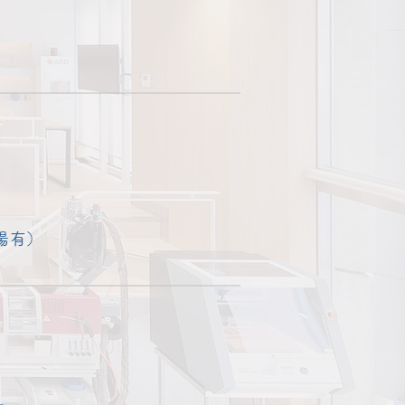
）
場有）