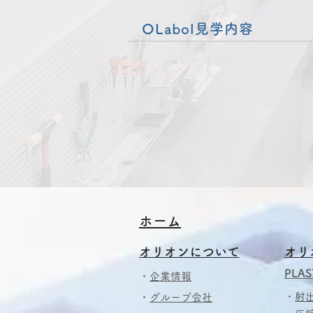
OLabol見学内容
​​ホーム
​
オリオンについて
オリ
PLAS
・
企業情報
・
射
・
グループ会社