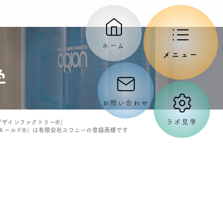
ホーム
メニュー
学
お問い合わせ
ラボ見学
Yデザインファクトリー®」
モールド®」は有限会社スワニーの登録商標です
。