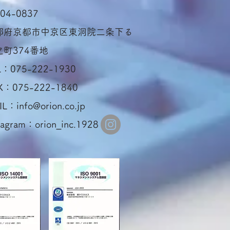
04-0837
都府京都市中京区東洞院二条下る
之町374番地
L：075-222-1930
X：075-222-1840
IL：
info@orion.co.jp
tagram：orion_inc.1928