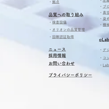
・
圧
・
拠点
・
ブ
・
真
​品質への取り組み
・
染
・
検査設備
・
機
・
オリオンの品質管理
・
国際認証取得
oLab
ニュース
・
デ
採用情報
・
コ
​お問い合わせ
​・
La
プライバシーポリシー