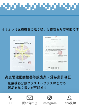
オリオンは医療機器の取り扱いと修理も対応可能です
​高度管理医療機器等販売業・貸与業許可証
医療機器分類​クラスⅠ～クラスⅣまでの
製品を取り扱いが可能です
TEL
問い合わせ
Instagram
Labo見学
​医療機器修理業許可証
特定保守管理医療機器に係る修理が可能です