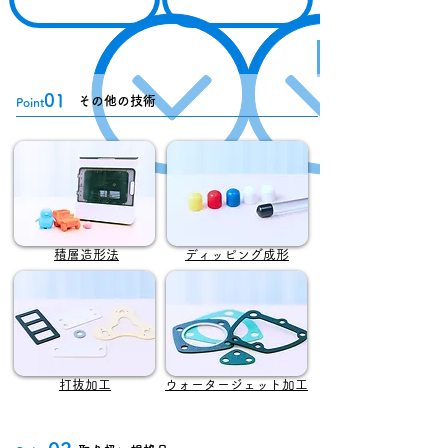
01
その他の技術
Point
積層造形法
ディッピング成形
打抜加工
ウォータージェット加工