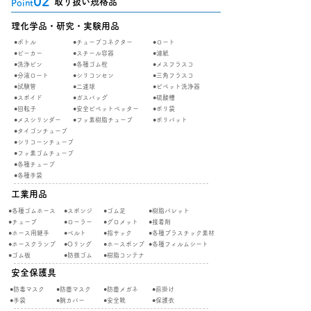
02
取り扱い規格品
Point
理化学品・研究・実験用品
●ボトル
●チューブコネクター
●ロート
●ビーカー
●スチール容器
●濾紙
●洗浄ビン
●各種ゴム栓
●メスフラスコ
●分液ロート
●シリコンセン
●三角フラスコ
●試験管
​●二連球
●ピペット洗浄器
●スポイド
●ガスバッグ
●硫酸槽
●回転子
●安全ピペットペッター
●ポリ袋
​●メスシリンダー
​●フッ素樹脂チューブ
​●ポリバット
●タイゴンチューブ
●シリコーンチューブ
●フッ素ゴムチューブ
●各種チューブ
​●各種手袋
工業用品
●各種ゴムホース
●スポンジ
●ゴム足
●樹脂パレット
●チューブ
●ローラー
●グロメット
●接着剤
●ホース用継手
●ベルト
●指サック
●各種プラスチック素材
●ホースクランプ
●Oリング
●ホースポンプ
●​各種フィルムシート
​●ゴム板
​●防振ゴム
​●樹脂コンテナ
安全保護具
●防毒マスク
●防塵マスク
●防塵メガネ
●前掛け
​●手袋
​●腕カバー
●安全靴
​●保護衣