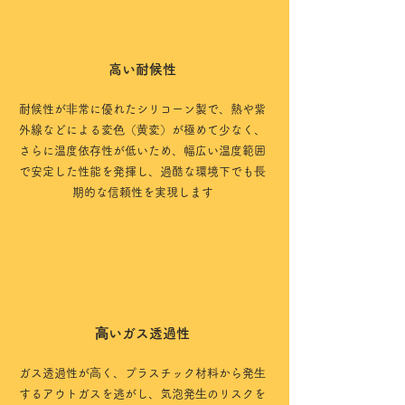
高い耐候性
耐候性が⾮常に優れたシリコーン製で、熱や紫
外線などによる変⾊（⻩変）が極めて少なく、
さらに温度依存性が低いため、幅広い温度範囲
で安定した性能を発揮し、過酷な環境下でも⻑
期的な信頼性を実現します
⾼いガス透過性
ガス透過性が⾼く、プラスチック材料から発⽣
するアウトガスを逃がし、気泡発⽣のリスクを