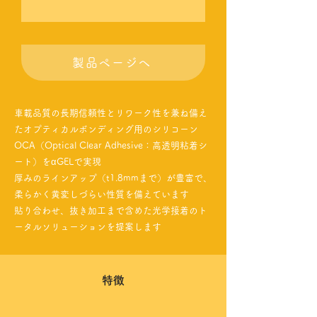
製品ページへ
車載品質の長期信頼性とリワーク性を兼ね備え
たオプティカルボンディング用のシリコーン
OCA（Optical Clear Adhesive：高透明粘着シ
ート）をαGELで実現
厚みのラインアップ（t1.8mmまで）が豊富で、
柔らかく黄変しづらい性質を備えています
貼り合わせ、抜き加工まで含めた光学接着のト
ータルソリューションを提案します
特徴