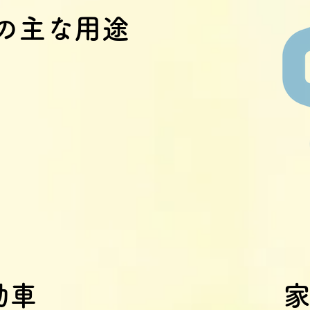
の主な用途
動車