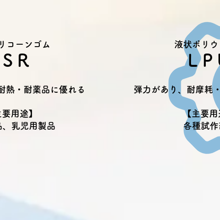
リコーンゴム
液状ポリウ
LSR
LP
耐熱・耐薬品に優れる
弾力があり、耐摩耗
主要用途】
【主要用
品、乳児用製品
各種試作