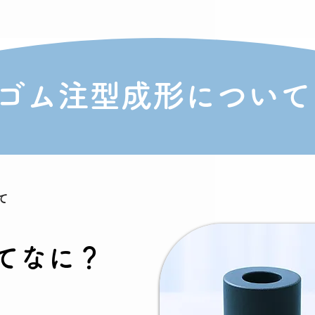
ゴム注型成形について
て
てなに？