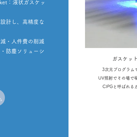
Gasket：液状ガスケッ
に設計し、高精度な
低減・人件費の削減
水・防塵ソリューシ
ガスケット(
3次元プログラム
UV照射でその場で
CIPGと呼ばれ
製品ペ