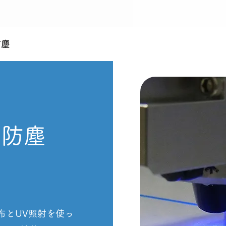
防塵
・防塵
布とUV照射を使っ