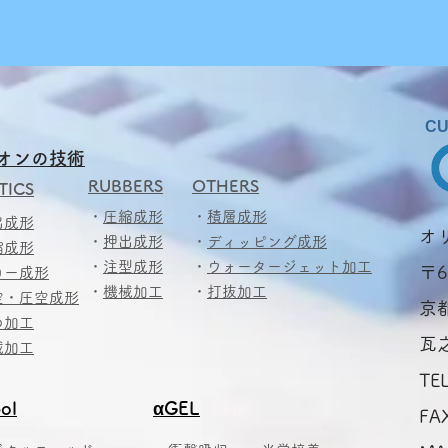
CU
オンの技術
RUBBERS
OTHERS
TICS
・
圧縮成形
・
積層成形
出成形
​
・
押出成形
・
ディッピング成形
縮成形
・
注型成形
・
ウォータージェット加工
〒6
ロー成形
・
機械加工
・
打抜加工
空・圧空成形
京
め加工
瓦
械加工
TE
ol
αGEL
FA