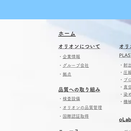
​​ホーム
​
オリオンについて
オリ
PLAS
・
企業情報
・
射
・
グループ会社
・
圧
・
拠点
・
ブ
・
真
​品質への取り組み
・
染
・
検査設備
・
機
・
オリオンの品質管理
・
国際認証取得
oLab