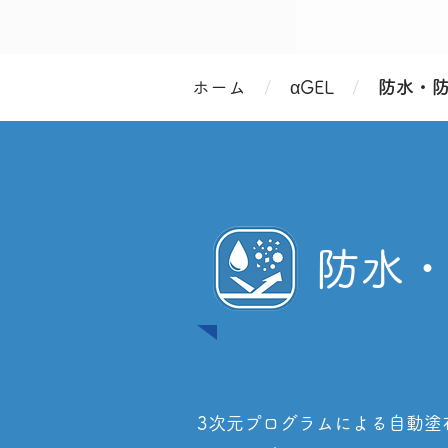
α
ホーム
/
GEL
/
防水・
​防水
3次元プログラムによる自動塗