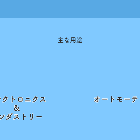
​主な用途
レクトロニクス
オートモーテ
＆
インダストリー