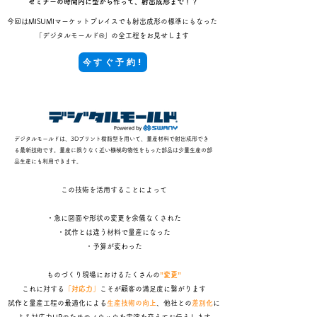
セミナーの時間内に型から作って、射出成形まで！？
今回はMISUMIマーケットプレイスでも射出成形の標準に
もなった
「デジタルモールド®」の全工程をお見せします
今すぐ予約!
デジタルモールドは、3Dプリント樹脂型を用いて、量産材料で射出成形でき
る最新技術です。量産に限りなく近い機械的物性をもった部品は少量生産の部
品生産にも利用できます。 ​
​この技術を活用することによって
・急に図面や形状の変更を余儀なくされた
・試作とは違う材料で量産になった
・予算が変わった
ものづくり現場におけるたくさんの
”変更”
これに対する
「対応力」
こそが顧客の満足度に繋がります
試作と量産工程の最適化による
生産技術の向上
、他社との
差別化
に