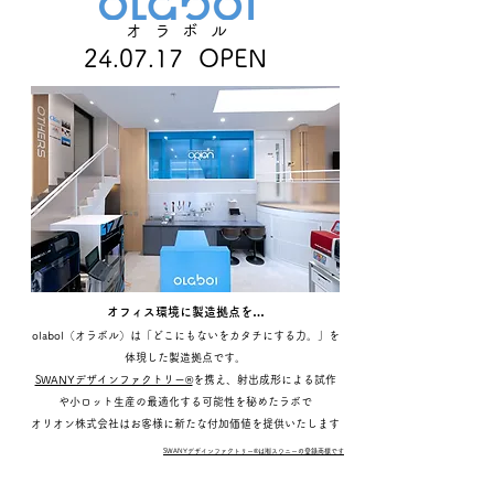
オラボル
24.07.17 OPEN
オフィス環境に製造拠点を…
olabol（オラボル）は「どこにもないをカタチにする力。」を​​​​​​​
体現した製造拠点です。
SWANYデザインファクトリー®
を携え、射出成形による試作
や小ロット生産の
最適化する可能性を秘めたラボで
オリオン株式会社はお客様に新たな付加価値を提供いたします
SWANYデザインファクトリー®は㈲スワニーの登録商標です