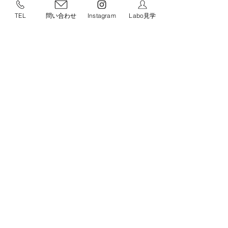
TEL
問い合わせ
Instagram
Labo見学
㈲スワニーでは量産ペレット材料対応 大型3Dプリンタ
TITANや、Form4などが稼働中
量産ペレット材料や再生材による大型部品の3Dプリント+切削を可能
にする
EXT Titan Pellet 3Dプリンターが絶賛稼働中！
中〜大型部品や金型・木型などの製造など、ご興味のある企業の皆さ
まはぜひお問い合わせください。
また、その他の3Dプリンターも、Form4など各社最新機種を含む受託
造形や導入支援サポートも提供しております。
スワニーだからこそ、設計段階からの積層最適化ノウハウや導入後の
活用サポートもお任せください。
TITAN Pellet 3Dプリンタ