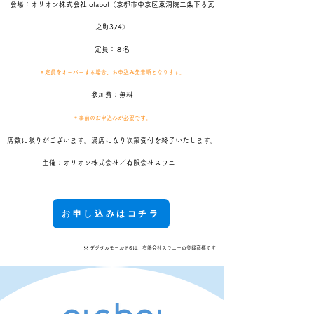
会場：オリオン株式会社 olabol（京都市中京区東洞院二条下る瓦
之町374）​​
定員：８名
＊定員をオーバーする場合、お申込み先着順となります。
参加費：無料
＊事前のお申込みが必要です。
席数に限りがございます。満席になり次第受付を終了いたします。​​​
主催：オリオン株式会社／有限会社スワニー
お申し込みはコチラ
※ デジタルモールド®は、有限会社スワニーの登録商標です