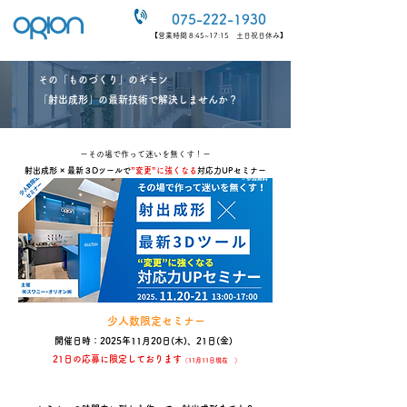
075-222-1930
【営業時間 8:45~17:15 土日祝日休み】
​
その「ものづくり」のギモン
「射出成形」の最新技術で解決しませんか？
​ーその場で作って迷いを無くす！ー
射出成形 × 最新３Dツールで
”変更”に強くなる
対応力UPセミナー
少人数限定セミナー
開催日時：2025年11月20日(木)、21日(金)
21日の応募に限定しております
（11月11日現在 ）