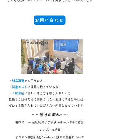
よる対応力UPのためのノウハウを実演を交えてお伝えします
お問い合わせ
2025/8/25開催の様子
・
部品調達
でお困りの方
・
製造コスト
に課題を抱えている方
・
人材育成
に新しい考え方を取り入れたい方
見積もり価格だけで判断されない受注にするためには
​ぜひとも取り入れていただきたい内容となっています
～～当日の流れ～～
㈲スワニー 会社紹介 / デジタルモールド®の紹介
​サンプルの紹介
オリオン㈱会社紹介 / olabol 設立の影響について